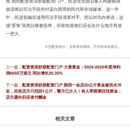
免”期间配资资深炒股配资门户，民进党党团召集人柯建铭就
放话将以司法手段对付蓝白阵营的民代和非绿媒体。这一年
中，民进党确实滥用司法手段清算对手。所以对岛内来说，这
场“罢免”虽然以惨败告终，但谁知道他们还会在什么地方再放
一把火。
天玺配资提示：文章来自网络，不代表本站观点。
上一篇：
配资资深炒股配资门户 大唐黄金：2024-2025年度净利
润6655万港元 同比增长20.35%
下一篇：
配资资深炒股配资门户 陕西一金店20公斤黄金被洪水冲
走，目前店方只找回1公斤，警方已介入！有人带探测仪找黄金，
店方愿向归还者付酬金
相关文章