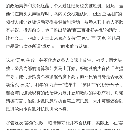
的政治素养和文化底蕴，个人过往经历也劣迹斑斑。因此，当
他们在街头大声喧哗时，岛内民众很难认同。但这些“罢团”的
领衔人却让这场运动变得类似传销活动，被卷入其中的人不敢
有异议。投票前夕，他们推出所谓“百工百业挺罢免”的活动，
让社会上一些成功人士出来表态支持“罢免”。而“罢免”的结果
也暴露出这些所谓“成功人士”的水准与认知。
这次“罢免”失败，并不代表这些人会退出政治。相反，因为失
败，绿营内部的清算和纠责马上开始。极端派的声音依旧占据
主导，他们会指责温和派配合度不高，而不反省自身是否该发
动这次“罢免”。明年的“九合一”选举中，“罢团”中的积极分子可
能会与民进党现有的政治势力展开更加激烈的争权夺利。对赖
清德而言，他以少数民意对抗台湾主流民意，未来可能还会以
民进党内少数派对抗民进党本身。
尽管这次“罢免”失败，赖清德可能并不会认账。实际上，在“罢