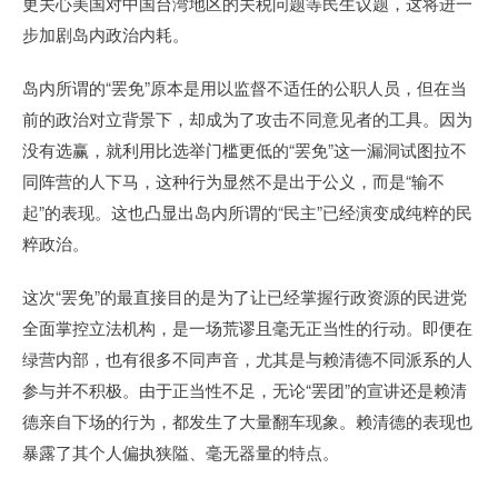
更关心美国对中国台湾地区的关税问题等民生议题，这将进一
步加剧岛内政治内耗。
岛内所谓的“罢免”原本是用以监督不适任的公职人员，但在当
前的政治对立背景下，却成为了攻击不同意见者的工具。因为
没有选赢，就利用比选举门槛更低的“罢免”这一漏洞试图拉不
同阵营的人下马，这种行为显然不是出于公义，而是“输不
起”的表现。这也凸显出岛内所谓的“民主”已经演变成纯粹的民
粹政治。
这次“罢免”的最直接目的是为了让已经掌握行政资源的民进党
全面掌控立法机构，是一场荒谬且毫无正当性的行动。即便在
绿营内部，也有很多不同声音，尤其是与赖清德不同派系的人
参与并不积极。由于正当性不足，无论“罢团”的宣讲还是赖清
德亲自下场的行为，都发生了大量翻车现象。赖清德的表现也
暴露了其个人偏执狭隘、毫无器量的特点。