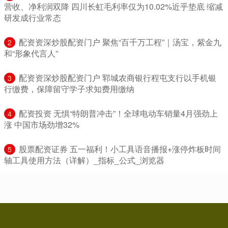
营收、净利润双降 四川长虹毛利率仅为10.02%近乎垫底 缩减
研发成行业常态
​配资资深炒股配资门户 聚焦“百千万工程”｜汤宝，紫金九
2
和“形象代言人”
​配资资深炒股配资门户 郓城农商银行程屯支行以手机银
3
行缴费，保障留守学子求知费用缴纳
​配资投资 无惧“特朗普冲击”！全球电动车销量4月强劲上
4
涨 中国市场劲增32%
​股票配资证券 五一福利！小工具语音播报+涨停炸板时间
5
轴工具使用方法（详解）_指标_公式_浏览器