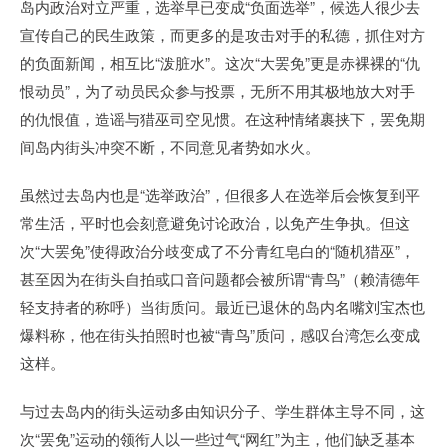
岛内政治对立严重，选举早已变成“负面选举”，候选人很少去
宣传自己的民生政策，而更多的是攻击对手的私德，抓住对方
的负面新闻，相互比“泼脏水”。这次“大罢免”更是赤裸裸的“仇
恨动员”，为了动员民众参与投票，无所不用其极地放大对手
的仇恨值，造谣与猎巫司空见惯。在这种情绪裹挟下，罢免期
间岛内街头冲突不断，不同意见者势如水火。
虽然过去岛内也是“选举政治”，但很多人在选举后会恢复到平
常生活，平时也会刻意避免讨论政治，以免产生争执。但这
次“大罢免”使得政治分歧变成了不分青红皂白的“随机猎巫”，
甚至因为在街头自拍或口音问题都会被所谓“青鸟”（赖清德年
轻支持者的称呼）当街质问。最近已退休的岛内名嘴刘宝杰也
爆料称，他在街头拍照时也被“青鸟”质问，感叹台湾怎么变成
这样。
与过去岛内的街头运动多由知识分子、学生群体主导不同，这
次“罢免”运动的领衔人以一些过气“网红”为主，他们缺乏基本