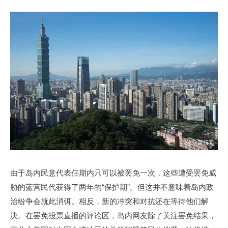
由于岛内民意代表任期内只可以被罢免一次，这些遭受罢免威
胁的蓝营民代获得了两年的“保护期”。但这并不意味着岛内政
治纷争会就此消弭。相反，新的冲突和对抗还在等待他们解
决。在罢免投票直播的评论区，岛内网友除了关注罢免结果，