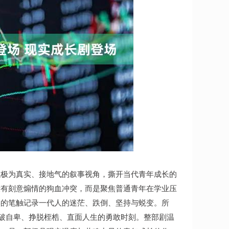
以极为真实、接地气的叙事视角，撕开当代青年成长的
没有刻意煽情的狗血冲突，而是聚焦普通青年在学业压
实的笔触记录一代人的迷茫、跌倒、坚持与蜕变。所
突破自卑、挣脱桎梏、直面人生的勇敢时刻。整部剧温