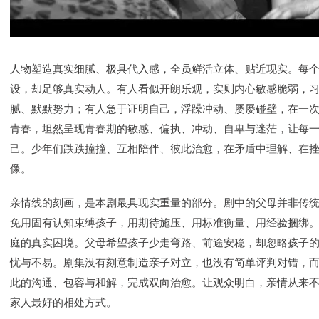
人物塑造真实细腻、极具代入感，全员鲜活立体、贴近现实。每
设，却足够真实动人。有人看似开朗乐观，实则内心敏感脆弱，
腻、默默努力；有人急于证明自己，浮躁冲动、屡屡碰壁，在一
青春，坦然呈现青春期的敏感、偏执、冲动、自卑与迷茫，让每
己。少年们跌跌撞撞、互相陪伴、彼此治愈，在矛盾中理解、在
像。
亲情线的刻画，是本剧最具现实重量的部分。剧中的父母并非传统
免用固有认知束缚孩子，用期待施压、用标准衡量、用经验捆绑
庭的真实困境。父母希望孩子少走弯路、前途安稳，却忽略孩子
忧与不易。剧集没有刻意制造亲子对立，也没有简单评判对错，
此的沟通、包容与和解，完成双向治愈。让观众明白，亲情从来
家人最好的相处方式。