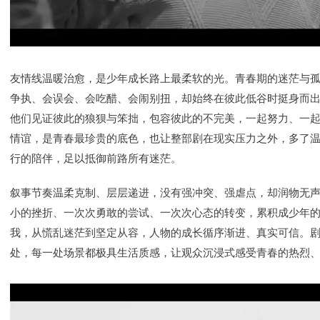
友情线温暖治愈，是少年成长路上最柔软的光。青春期的迷茫与
争执、会误会、会吃醋、会闹别扭，却始终在彼此低谷时挺身而
他们见证彼此的狼狈与笨拙，包容彼此的不完美，一起努力、一
情谊，是青春最珍贵的底色，也让整部剧在现实压力之外，多了
行的陪伴，足以抵御前路所有迷茫。
叙事节奏温柔克制、层层递进，没有强冲突、强虐点，却润物无
小的挫折、一次次勇敢的尝试、一次次心态的转变，累积成少年
我，从慌乱迷茫到坚定从容，人物的成长循序渐进、真实可信。
处，每一处场景都极具生活质感，让观众沉浸式感受青春的热烈