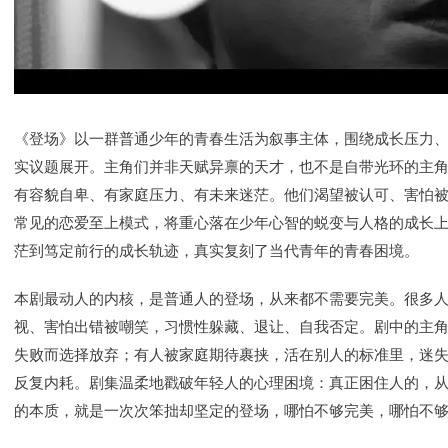
《登场》以一群普通少年的青春生活为叙事主体，围绕成长压力
实议题展开。主角们并非天赋异禀的天才，也不是自带光环的主
有容貌自卑、有家庭压力、有未来迷茫。他们渴望被认可、害怕
常见的恋爱至上模式，将重心落在少年心智的蜕变与人格的成长
茫到笃定前行的成长轨迹，真实复刻了当代青年的青春困境。
本剧最动人的内核，是普通人的登场，从来都不需要完美。很多
视、害怕出错被嘲笑，习惯性躲藏、退让、自我否定。剧中的主
失败而选择放弃；有人被家庭期待裹挟，活在别人的标准里，迷
反复内耗。剧集温柔地戳破年轻人的心理困境：真正困住人的，
的本质，就是一次次笨拙却坚定的登场，哪怕不够完美，哪怕不