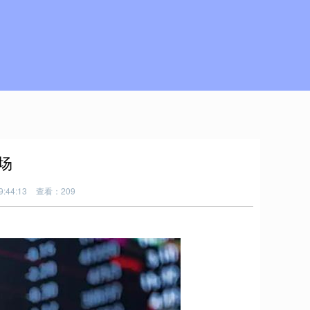
场
:44:13
查看：209