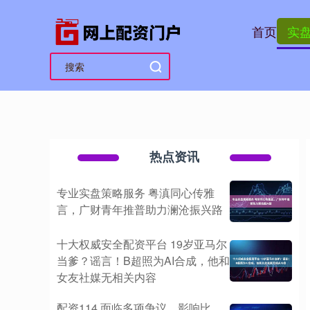
首页
实
热点资讯
专业实盘策略服务 粤滇同心传雅
言，广财青年推普助力澜沧振兴路
十大权威安全配资平台 19岁亚马尔
当爹？谣言！B超照为AI合成，他和
女友社媒无相关内容
配资114 面临多项争议，影响比