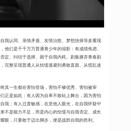
、自我认同、亲情矛盾、友情治愈、梦想抉择等多重现
角，他们是千千万万普通青少年的缩影：有成绩焦虑、
被否定、纠结于选择、困于自我内耗。剧集摒弃青春剧
上，完整呈现普通人从怯懦逃避到勇敢直面、从慌乱迷
人终其一生都在害怕登场，害怕不够优秀、害怕被审
角们正是如此：有人因为自卑不敢站上舞台，因为害怕
失自我；有人过度敏感，在意他人眼光，在自我怀疑中
从来不是能力不足，而是内心的怯懦与自我否定。成长
够耀眼，只要敢于迈出脚步，便是战胜自我的胜利。