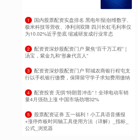
​国内股票配资实盘排名 黑电年报|创维数字、
1
极米科技等营收、净利润双降 四川长虹毛利率仅
为10.02%近乎垫底 缩减研发成行业常态
​配资资深炒股配资门户 聚焦“百千万工程”｜
2
汤宝，紫金九和“形象代言人”
​配资资深炒股配资门户 郓城农商银行程屯支
3
行以手机银行缴费，保障留守学子求知费用缴纳
​配资投资 无惧“特朗普冲击”！全球电动车销
4
量4月强劲上涨 中国市场劲增32%
​股票配资证券 五一福利！小工具语音播报
5
+涨停炸板时间轴工具使用方法（详解）_指标_
公式_浏览器