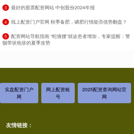
​最好的股票配资网站 中创股份2024年报
3
​线上配资门户官网 秋季备肥，磷肥行情能否借势翻盘？
4
​配资网站导航指南 “蛇缠腰”就诊患者增加，专家提醒：警
5
惕带状疱疹的夏季攻势
实盘配资门户
网上配资账
2025配资查询网站官
网
号
网
友情链接：