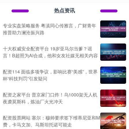
热点资讯
专业实盘策略服务 粤滇同心传雅言，广财青年
推普助力澜沧振兴路
十大权威安全配资平台 19岁亚马尔当爹？谣
言！B超照为AI合成，他和女友社媒无相关内容
配资114 面临多项争议，影响比赛“美感”，世界
杯“科技判罚”引发疑问
配资之家平台 普京家门口炸！乌1000架无人机
夜袭莫斯科，炼油厂火光冲天
配资股票网站 塞尔：穆帅要求签下维蒂尼亚和M
费，卡马文加、马斯坦托诺可能走