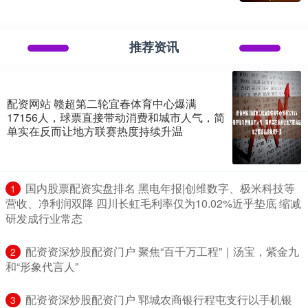
推荐资讯
配资网站 赣超第二轮宜春体育中心爆满
17156人，球票直接带动消费和城市人气，简
单实在反而让地方联赛热度持续升温
​国内股票配资实盘排名 黑电年报|创维数字、极米科技等
1
营收、净利润双降 四川长虹毛利率仅为10.02%近乎垫底 缩减
研发成行业常态
​配资资深炒股配资门户 聚焦“百千万工程”｜汤宝，紫金九
2
和“形象代言人”
​配资资深炒股配资门户 郓城农商银行程屯支行以手机银
3