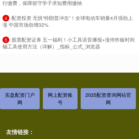
行缴费，保障留守学子求知费用缴纳
​配资投资 无惧“特朗普冲击”！全球电动车销量4月强劲上
4
涨 中国市场劲增32%
​股票配资证券 五一福利！小工具语音播报+涨停炸板时间
5
轴工具使用方法（详解）_指标_公式_浏览器
实盘配资门户
网上配资账
2025配资查询网站官
网
号
网
友情链接：