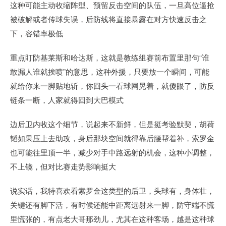
这种可能主动收缩阵型、预留反击空间的队伍，一旦高位逼抢
被破解或者传球失误，后防线将直接暴露在对方快速反击之
下，容错率极低
重点盯防基莱斯和哈达斯，这就是教练组赛前布置里那句“谁
敢漏人谁就挨喷”的意思，这种外援，只要放一个瞬间，可能
就给你来一脚贴地斩，你回头一看球网晃着，就傻眼了，防反
链条一断，人家就得回到大巴模式
边后卫内收这个细节，说起来不新鲜，但是挺考验默契，胡荷
韬如果压上去助攻，身后那块空间就得靠后腰帮着补，索罗金
也可能往里顶一半，减少对手中路远射的机会，这种小调整，
不上镜，但对比赛走势影响挺大
说实话，我特喜欢看索罗金这类型的后卫，头球有，身体壮，
关键还有脚下活，有时候还能中距离远射来一脚，防守端不慌
里慌张的，有点老大哥那劲儿，尤其在这种客场，越是这种球