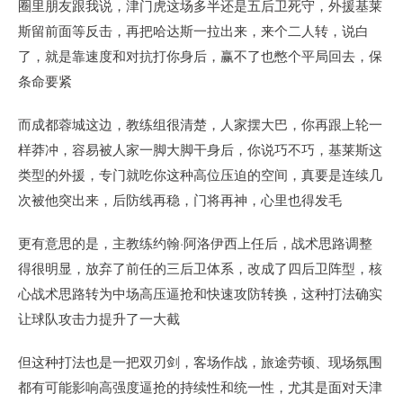
圈里朋友跟我说，津门虎这场多半还是五后卫死守，外援基莱
斯留前面等反击，再把哈达斯一拉出来，来个二人转，说白
了，就是靠速度和对抗打你身后，赢不了也憋个平局回去，保
条命要紧
而成都蓉城这边，教练组很清楚，人家摆大巴，你再跟上轮一
样莽冲，容易被人家一脚大脚干身后，你说巧不巧，基莱斯这
类型的外援，专门就吃你这种高位压迫的空间，真要是连续几
次被他突出来，后防线再稳，门将再神，心里也得发毛
更有意思的是，主教练约翰·阿洛伊西上任后，战术思路调整
得很明显，放弃了前任的三后卫体系，改成了四后卫阵型，核
心战术思路转为中场高压逼抢和快速攻防转换，这种打法确实
让球队攻击力提升了一大截
但这种打法也是一把双刃剑，客场作战，旅途劳顿、现场氛围
都有可能影响高强度逼抢的持续性和统一性，尤其是面对天津