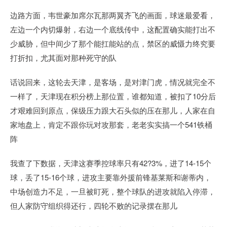
边路方面，韦世豪加席尔瓦那两翼齐飞的画面，球迷最爱看，
左边一个内切爆射，右边一个底线传中，这配置确实能打出不
少威胁，但中间少了那个能扛能站的点，禁区的威慑力终究要
打折扣，尤其面对那种死守的队
话说回来，这轮去天津，是客场，是对津门虎，情况就完全不
一样了，天津现在积分榜上那位置，谁都知道，被扣了10分后
才艰难回到原点，保级压力跟大石头似的压在那儿，人家在自
家地盘上，肯定不跟你玩对攻那套，老老实实搞一个541铁桶
阵
我查了下数据，天津这赛季控球率只有42?3%，进了14-15个
球，丢了15-16个球，进攻主要靠外援前锋基莱斯和谢蒂内，
中场创造力不足，一旦被盯死，整个球队的进攻就陷入停滞，
但人家防守组织得还行，四轮不败的记录摆在那儿