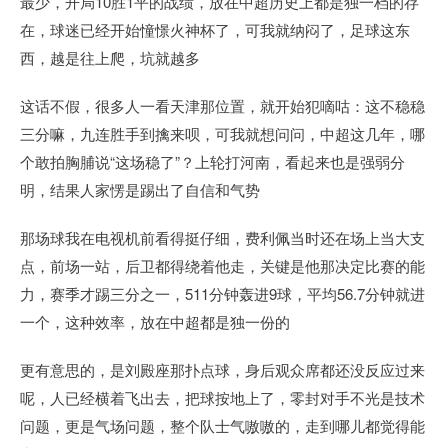
最少，开局10胜1平的战绩，放在中超历史上都是独一档的存
在，球迷已经开始憧憬火神杯了，可我就纳闷了，足球这东
西，越是往上爬，坑就越多
这话不假，很多人一看天津那位置，就开始犯嘀咕：这不稳稳
三分嘛，九连胜手到擒来呗，可我就想问问，中超这几年，哪
个敢拍胸脯说“这场稳了”？上轮打河南，看起来也是强弱分
明，结果人家愣是踢出了自信和气势
那场球我在电视机前看得挺仔细，费利佩当时还在场上当大支
点，前场一站，后卫都得绕着他走，关键是他那决定比赛的能
力，赛季才踢三分之一，511分钟轰进9球，平均56.7分钟就进
一个，这种效率，放在中超都是独一份的
更有意思的，是刘殿座那扑点球，身后观众席都还没反应过来
呢，人已经横着飞出去，把球按地上了，零封对手不光是技术
问题，更是气场问题，整个队士气嗷嗷的，走到哪儿都觉得能