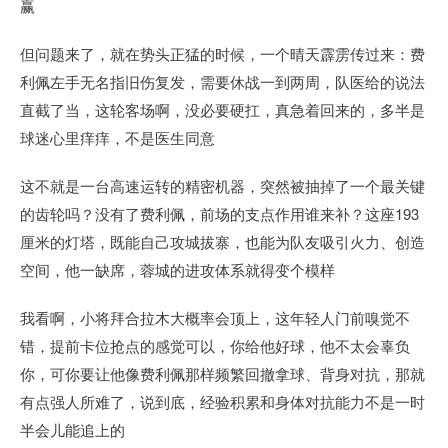
赢
但问题来了，就在势头正猛的时候，一个晴天霹雳传过来：费
利佩左手无名指旧伤复发，需要休战一到两周，队医给的说法
直截了当，这轮客场啊，没必要硬扛，真急着回来的，多半是
球迷心里痒痒，不是医生同意
这不就是一台高速运转的精密机器，突然被抽掉了一个最关键
的齿轮吗？没有了费利佩，前场的支点作用谁来补？这座193
厘米的灯塔，既能自己攻城拔寨，也能为队友吸引火力、创造
空间，他一缺席，蓉城的进攻体系就得变个模样
我看啊，小将拜合拉木大概率会顶上，这年轻人门前嗅觉不
错，提前卡位抢点的感觉可以，你给他好球，他不太会辜负
你，可你要让他像费利佩那样频繁回撤拿球、背身对抗，那就
有点强人所难了，说到底，经验积累和身体对抗能力不是一时
半会儿能追上的