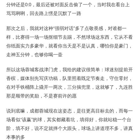
分钟还是0:0，最后还被对面反击偷了一个，当时我在看台上
骂骂咧咧，回去路上愣是沉默了一路
那次之后，我就对这种“强弱对话”多了点敬畏感，对谁都一
样，比赛得一场一场抠细节去踢，不然球场这东西，它从不看
你纸面实力多豪华，就看你当天是不是认真，哪怕你是豪门，
走神五分钟，也够你喝一壶
所以这场蓉城客战津门虎，我给的建议很简单：球迷别提前开
香槟，媒体别先写庆功稿，队里照着既定节奏走，守住零封，
在对手铁桶阵上撬开一两次，三分揣兜里，这就够了，九连胜
那是顺带的奖励，不是赛前许的愿
说到底嘛，成都蓉城现在这姿态，是往更高目标去的，而每一
场看似“该赢”的球，其实都藏着坑，填得好，你就站稳一个台
阶，填不好，说不定就摔个大跟头，球场上讲道理不多，讲真
本事的多