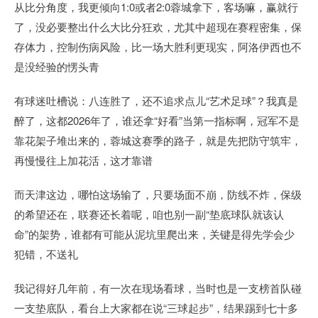
从比分角度，我更倾向1:0或者2:0蓉城拿下，客场嘛，赢就行
了，没必要整出什么大比分狂欢，尤其中超现在赛程密集，保
存体力，控制伤病风险，比一场大胜利更现实，阿洛伊西也不
是没经验的愣头青
有球迷吐槽说：八连胜了，还不追求点儿“艺术足球”？我真是
醉了，这都2026年了，谁还拿“好看”当第一指标啊，冠军不是
靠花架子堆出来的，蓉城这赛季的路子，就是先把防守筑牢，
再慢慢往上加花活，这才靠谱
而天津这边，哪怕这场输了，只要场面不崩，防线不炸，保级
的希望还在，联赛还长着呢，咱也别一副“垫底球队就该认
命”的架势，谁都有可能从泥坑里爬出来，关键是得先学会少
犯错，不送礼
我记得好几年前，有一次在现场看球，当时也是一支榜首队碰
一支垫底队，看台上大家都在说“三球起步”，结果踢到七十多