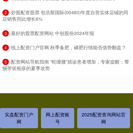
​炒股配资股票 包浩斯国际(00483)年度自营实体店铺的同
2
店销售同比增长6%
​最好的股票配资网站 中创股份2024年报
3
​线上配资门户官网 秋季备肥，磷肥行情能否借势翻盘？
4
​配资网站导航指南 “蛇缠腰”就诊患者增加，专家提醒：警
5
惕带状疱疹的夏季攻势
实盘配资门户
网上配资账
2025配资查询网站官
网
号
网