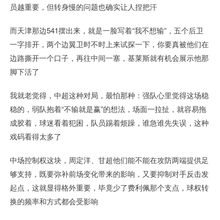
员越重要，但转身慢的问题也确实让人捏把汗
而天津那边541摆出来，就是一脸写着“我不想输”，五个后卫
一字排开，两个边翼卫时不时上来试探一下，你要真被他们在
边路撕开一个口子，再往中间一塞，基莱斯就有机会展示他那
脚下活了
我就老觉得，中超这种对局，最怕那种：强队心里觉得这场稳
稳的，弱队抱着“不输就是赢”的想法，场面一拉扯，就容易拖
成胶着，球迷看着犯困，队员踢着烦躁，谁急谁先失误，这种
戏码看得太多了
中场控制权这块，周定洋、甘超他们能不能在攻防两端提供足
够支持，既要弥补前场变化带来的影响，又要抑制对手反击发
起点，这就显得格外重要，毕竟少了费利佩那个支点，球权转
换的频率和方式都会受影响