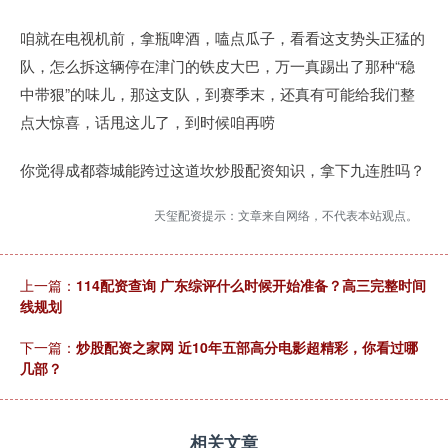
咱就在电视机前，拿瓶啤酒，嗑点瓜子，看看这支势头正猛的
队，怎么拆这辆停在津门的铁皮大巴，万一真踢出了那种“稳
中带狠”的味儿，那这支队，到赛季末，还真有可能给我们整
点大惊喜，话甩这儿了，到时候咱再唠
你觉得成都蓉城能跨过这道坎炒股配资知识，拿下九连胜吗？
天玺配资提示：文章来自网络，不代表本站观点。
上一篇：
114配资查询 广东综评什么时候开始准备？高三完整时间
线规划
下一篇：
炒股配资之家网 近10年五部高分电影超精彩，你看过哪
几部？
相关文章