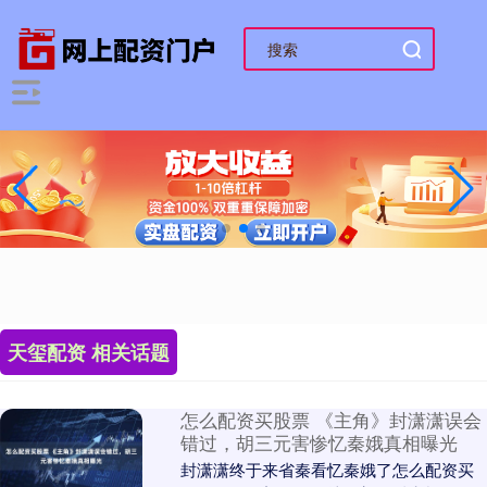
天玺配资 相关话题
怎么配资买股票 《主角》封潇潇误会
错过，胡三元害惨忆秦娥真相曝光
封潇潇终于来省秦看忆秦娥了怎么配资买