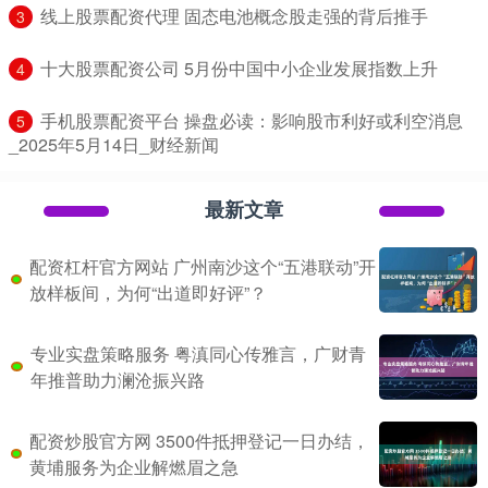
​线上股票配资代理 固态电池概念股走强的背后推手
3
​十大股票配资公司 5月份中国中小企业发展指数上升
4
​手机股票配资平台 操盘必读：影响股市利好或利空消息
5
_2025年5月14日_财经新闻
最新文章
配资杠杆官方网站 广州南沙这个“五港联动”开
放样板间，为何“出道即好评”？
专业实盘策略服务 粤滇同心传雅言，广财青
年推普助力澜沧振兴路
配资炒股官方网 3500件抵押登记一日办结，
黄埔服务为企业解燃眉之急